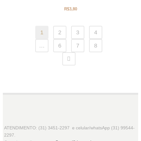
R$
3,80
1
2
3
4
…
6
7
8
ATENDIMENTO: (31) 3451-2297 e celular/whatsApp (31) 99544-
2297.