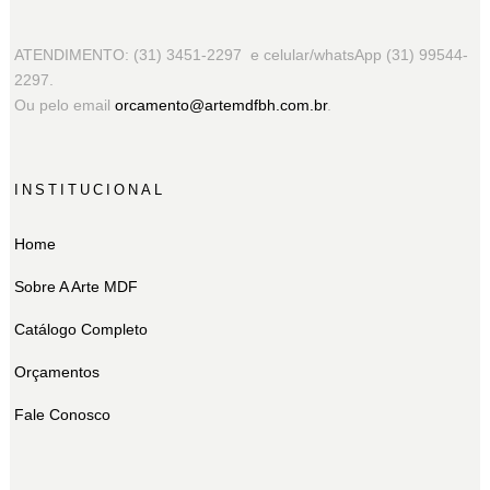
ATENDIMENTO: (31) 3451-2297 e celular/whatsApp (31) 99544-
2297.
Ou pelo email
orcamento@artemdfbh.com.br
.
INSTITUCIONAL
Home
Sobre A Arte MDF
Catálogo Completo
Orçamentos
Fale Conosco