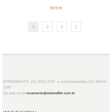
R$
79,90
1
2
3
ATENDIMENTO: (31) 3451-2297 e celular/whatsApp (31) 99544-
2297.
Ou pelo email
orcamento@artemdfbh.com.br
.