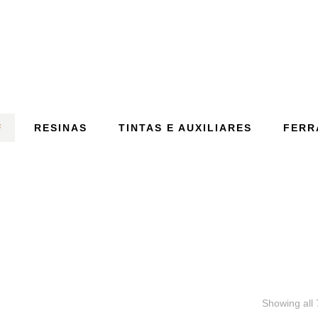
INHÃO CARROC
F
RESINAS
TINTAS E AUXILIARES
FERR
Showing all 