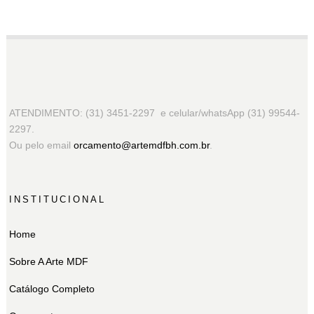
ATENDIMENTO: (31) 3451-2297 e celular/whatsApp (31) 99544-
2297.
Ou pelo email
orcamento@artemdfbh.com.br
.
INSTITUCIONAL
Home
Sobre A Arte MDF
Catálogo Completo