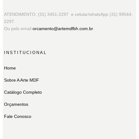
ATENDIMENTO: (31) 3451-2297 e celular/whatsApp (31) 99544-
2297.
Ou pelo email
orcamento@artemdfbh.com.br
.
INSTITUCIONAL
Home
Sobre A Arte MDF
Catálogo Completo
Orçamentos
Fale Conosco